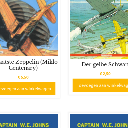
aatste Zeppelin (Miklo
Der gelbe Schwa
Centenary)
€
2,50
€
5,50
Toevoegen aan winkelwa
evoegen aan winkelwagen