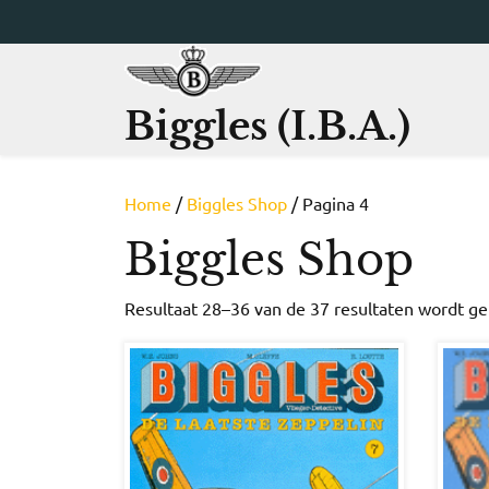
Ga
naar
de
inhoud
Biggles (I.B.A.)
Home
/
Biggles Shop
/ Pagina 4
Biggles Shop
Resultaat 28–36 van de 37 resultaten wordt g