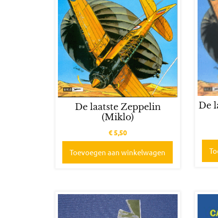
De l
De laatste Zeppelin
(Miklo)
€
5,50
To
Toevoegen aan winkelwagen