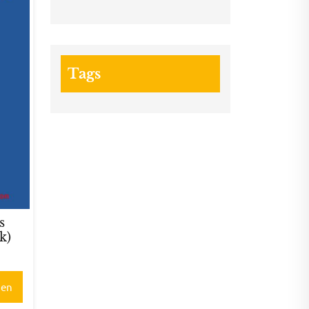
Tags
s
k)
gen