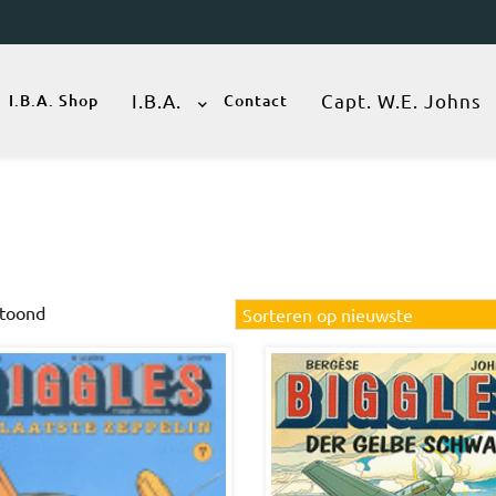
I.B.A.
Capt. W.E. Johns
I.B.A. Shop
Contact
Gesorteerd
etoond
op
nieuwste