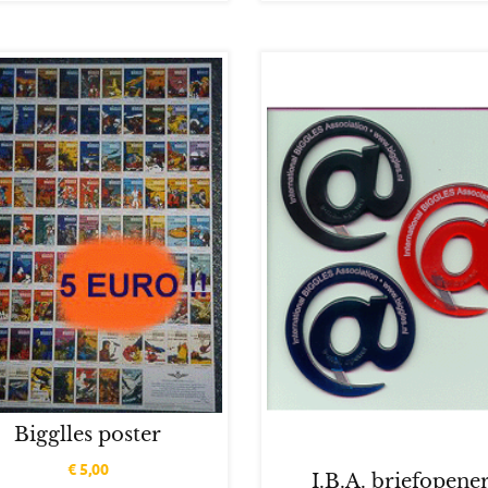
Bigglles poster
€
5,00
I.B.A. briefopene