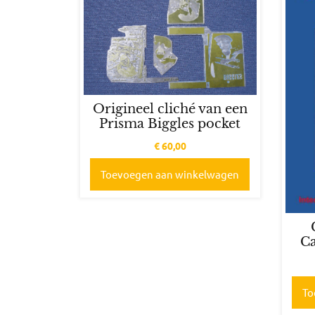
Origineel cliché van een
Prisma Biggles pocket
€
60,00
Toevoegen aan winkelwagen
Ca
To