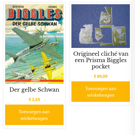
Origineel cliché van
een Prisma Biggles
pocket
€
60,00
Toevoegen aan
Der gelbe Schwan
winkelwagen
€
2,50
Toevoegen aan
winkelwagen