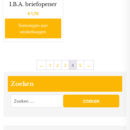
I.B.A. briefopener
€
1,75
Toevoegen aan
winkelwagen
←
1
2
3
4
5
→
Zoeken