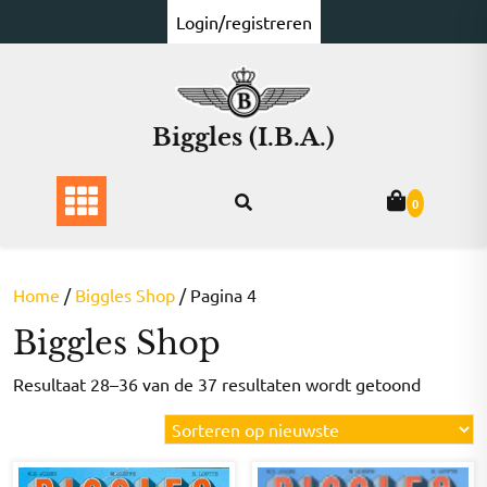
Ga
Login/registreren
naar
de
inhoud
Biggles (I.B.A.)
0
Home
/
Biggles Shop
/ Pagina 4
Biggles Shop
Gesorte
Resultaat 28–36 van de 37 resultaten wordt getoond
op
nieuwst