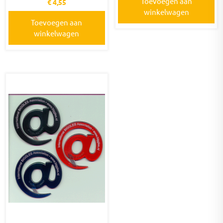
Toevoegen aan
€
4,55
winkelwagen
Toevoegen aan
winkelwagen