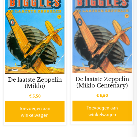
De laatste Zeppelin
De laatste Zeppelin
(Miklo Centenary)
(Miklo)
€
5,50
€
5,50
Toevoegen aan
Toevoegen aan
winkelwagen
winkelwagen