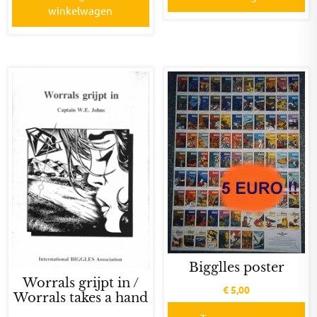
winkelwagen
Bigglles poster
Worrals grijpt in /
€
5,00
Worrals takes a hand