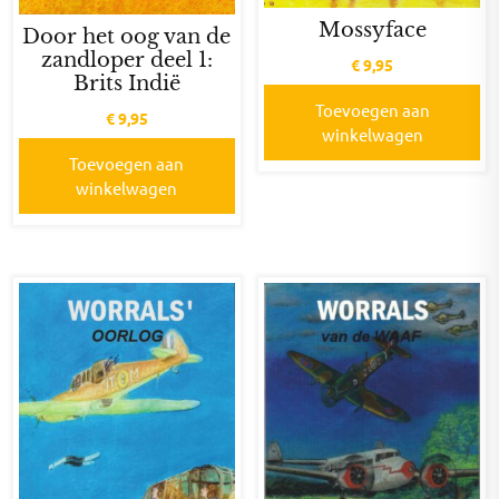
Mossyface
Door het oog van de
zandloper deel 1:
€
9,95
Brits Indië
Toevoegen aan
€
9,95
winkelwagen
Toevoegen aan
winkelwagen