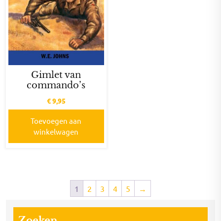
Gimlet van
commando’s
€
9,95
Toevoegen aan
winkelwagen
1
2
3
4
5
→
Zoeken