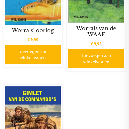
Worrals van de
Worrals’ oorlog
WAAF
€
9,95
€
9,95
Toevoegen aan
Toevoegen aan
winkelwagen
winkelwagen