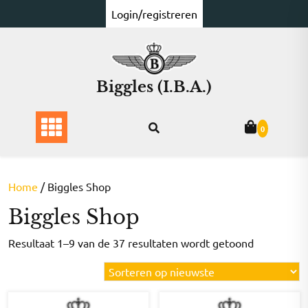
Ga
Login/registreren
naar
de
inhoud
Biggles (I.B.A.)
0
Home
/ Biggles Shop
Biggles Shop
Gesorteer
Resultaat 1–9 van de 37 resultaten wordt getoond
op
nieuwste