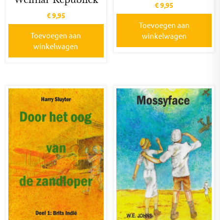
Weimar Republiek
€
9,95
€
9,95
Toevoegen aan
Toevoegen aan
winkelwagen
winkelwagen