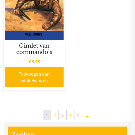
Gimlet van
commando’s
€
9,95
Toevoegen aan
winkelwagen
1
2
3
4
5
→
Zoeken