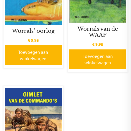
Worrals van de
Worrals’ oorlog
WAAF
€
9,95
€
9,95
Toevoegen aan
Toevoegen aan
winkelwagen
winkelwagen