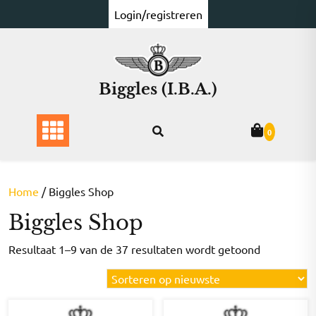
Ga
Login/registreren
naar
de
inhoud
Biggles (I.B.A.)
0
Home
/ Biggles Shop
Biggles Shop
Gesorteer
Resultaat 1–9 van de 37 resultaten wordt getoond
op
nieuwste