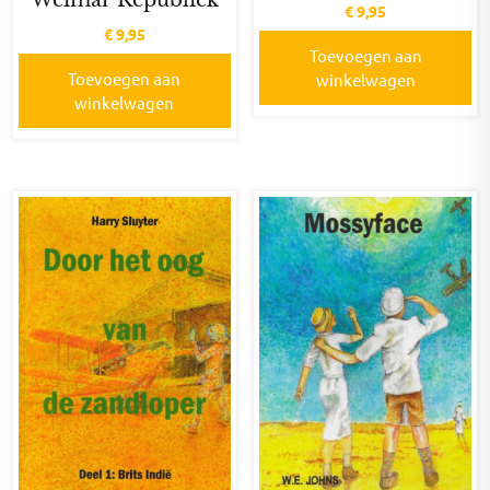
Weimar Republiek
€
9,95
€
9,95
Toevoegen aan
Toevoegen aan
winkelwagen
winkelwagen