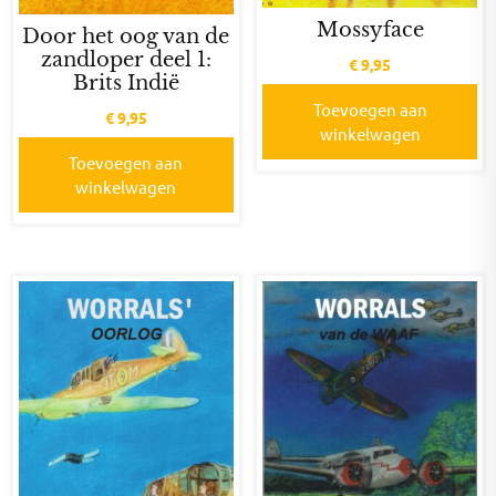
Mossyface
Door het oog van de
zandloper deel 1:
€
9,95
Brits Indië
Toevoegen aan
€
9,95
winkelwagen
Toevoegen aan
winkelwagen