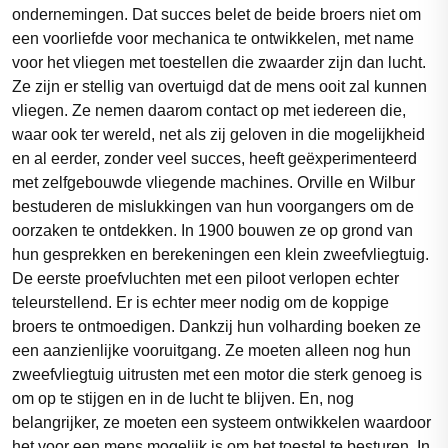
ondernemingen. Dat succes belet de beide broers niet om
een voorliefde voor mechanica te ontwikkelen, met name
voor het vliegen met toestellen die zwaarder zijn dan lucht.
Ze zijn er stellig van overtuigd dat de mens ooit zal kunnen
vliegen. Ze nemen daarom contact op met iedereen die,
waar ook ter wereld, net als zij geloven in die mogelijkheid
en al eerder, zonder veel succes, heeft geëxperimenteerd
met zelfgebouwde vliegende machines. Orville en Wilbur
bestuderen de mislukkingen van hun voorgangers om de
oorzaken te ontdekken. In 1900 bouwen ze op grond van
hun gesprekken en berekeningen een klein zweefvliegtuig.
De eerste proefvluchten met een piloot verlopen echter
teleurstellend. Er is echter meer nodig om de koppige
broers te ontmoedigen. Dankzij hun volharding boeken ze
een aanzienlijke vooruitgang. Ze moeten alleen nog hun
zweefvliegtuig uitrusten met een motor die sterk genoeg is
om op te stijgen en in de lucht te blijven. En, nog
belangrijker, ze moeten een systeem ontwikkelen waardoor
het voor een mens mogelijk is om het toestel te besturen. In