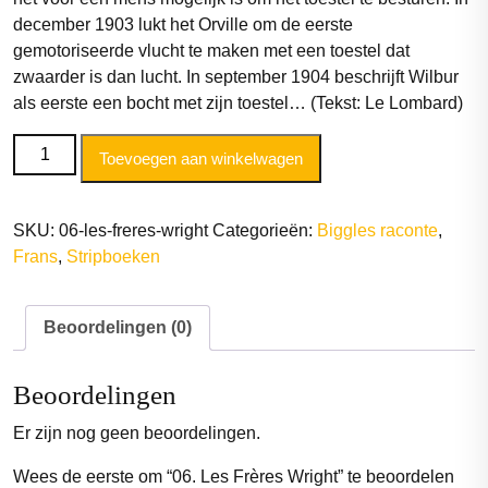
december 1903 lukt het Orville om de eerste
gemotoriseerde vlucht te maken met een toestel dat
zwaarder is dan lucht. In september 1904 beschrijft Wilbur
als eerste een bocht met zijn toestel… (Tekst: Le Lombard)
06.
Toevoegen aan winkelwagen
Les
Frères
Wright
SKU:
06-les-freres-wright
Categorieën:
Biggles raconte
,
aantal
Frans
,
Stripboeken
Beoordelingen (0)
Beoordelingen
Er zijn nog geen beoordelingen.
Wees de eerste om “06. Les Frères Wright” te beoordelen