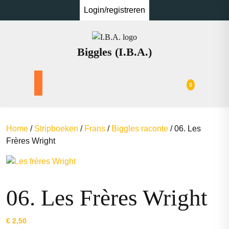
Ga
Login/registreren
naar
de
inhoud
Biggles (I.B.A.)
0
Home
/
Stripboeken
/
Frans
/
Biggles raconte
/ 06. Les
Frères Wright
06. Les Frères Wright
€
2,50