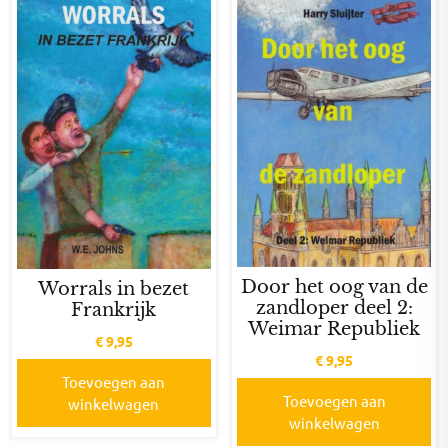
Door het oog van de
Worrals in bezet
zandloper deel 2:
Frankrijk
Weimar Republiek
€
9,95
€
9,95
Toevoegen aan
Toevoegen aan
winkelwagen
winkelwagen