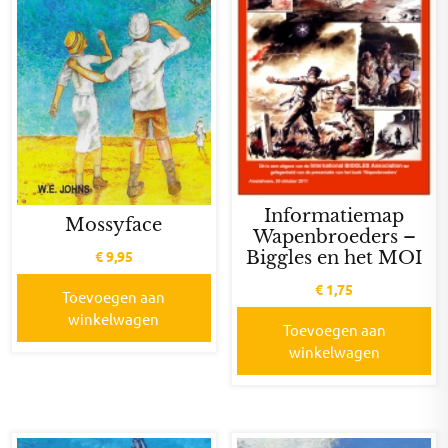
Informatiemap
Mossyface
Wapenbroeders –
Biggles en het MOI
€
9,95
€
1,75
Toevoegen aan
winkelwagen
Toevoegen aan
winkelwagen