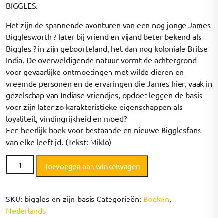
BIGGLES.
Het zijn de spannende avonturen van een nog jonge James
Bigglesworth ? later bij vriend en vijand beter bekend als
Biggles ? in zijn geboorteland, het dan nog koloniale Britse
India. De overweldigende natuur vormt de achtergrond
voor gevaarlijke ontmoetingen met wilde dieren en
vreemde personen en de ervaringen die James hier, vaak in
gezelschap van Indiase vriendjes, opdoet leggen de basis
voor zijn later zo karakteristieke eigenschappen als
loyaliteit, vindingrijkheid en moed?
Een heerlijk boek voor bestaande en nieuwe Bigglesfans
van elke leeftijd. (Tekst: Miklo)
Biggles
Toevoegen aan winkelwagen
en
zijn
basis
SKU:
biggles-en-zijn-basis
Categorieën:
Boeken
,
aantal
Nederlands