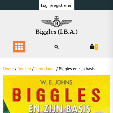
Ga
Login/registreren
naar
de
inhoud
Biggles (I.B.A.)
0
Home
/
Boeken
/
Nederlands
/ Biggles en zijn basis