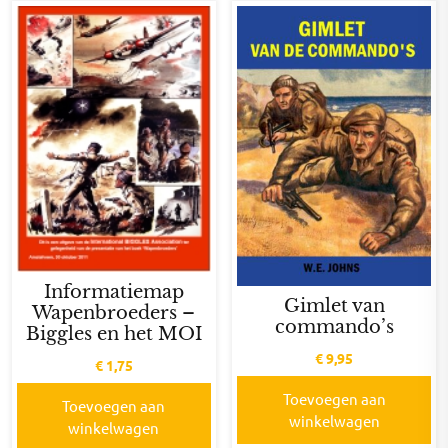
Informatiemap
Gimlet van
Wapenbroeders –
commando’s
Biggles en het MOI
€
9,95
€
1,75
Toevoegen aan
Toevoegen aan
winkelwagen
winkelwagen