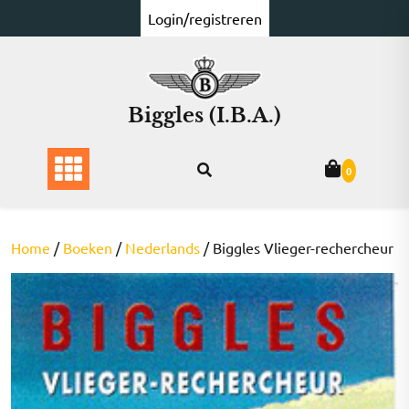
Ga
Login/registreren
naar
de
inhoud
Biggles (I.B.A.)
0
Home
/
Boeken
/
Nederlands
/ Biggles Vlieger-rechercheur