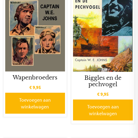
Wapenbroeders
Biggles en de
pechvogel
€
9,95
€
9,95
Toevoegen aan
winkelwagen
Toevoegen aan
winkelwagen