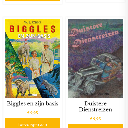
Duistere
Biggles en zijn basis
Dienstreizen
€
9,95
€
9,95
Toevoegen aan