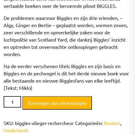
vertaalde boeken over de beroemde piloot BIGGLES.
De problemen waarvoor Biggles en zijn drie vrienden, –
Algy, Ginger en Bertie – geplaatst worden, vormen zeven,
zeer verschillende en opmerkelijke zaken voor de
luchtpolitie van Scotland Yard, die dankzij Biggles’ inzicht
en optreden tot onverwachte ontknopingen gebracht
worden.
Na de eerder verschenen titels Biggles en zijn basis en
Biggles en de pechvogel is dit het derde nieuwe boek voor
alle bestaande en nieuwe Bigglesfans van elke leeftijd.
(Tekst: Miklo)
Biggles
Toevoegen aan winkelwagen
Vlieger-
rechercheur
aantal
SKU:
biggles-vlieger-rechercheur
Categorieën:
Boeken
,
Nederlands