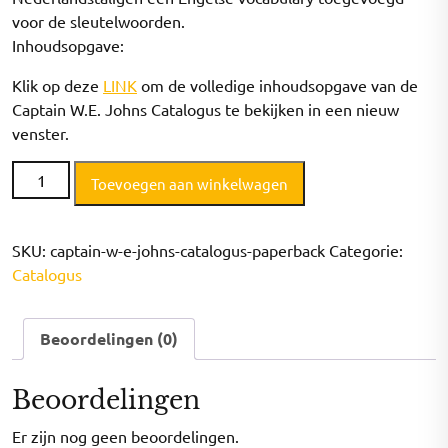
voor de sleutelwoorden.
Inhoudsopgave:
Klik op deze
LINK
om de volledige inhoudsopgave van de
Captain W.E. Johns Catalogus te bekijken in een nieuw
venster.
Captain
Toevoegen aan winkelwagen
W.E.
Johns
Catalogus
SKU:
captain-w-e-johns-catalogus-paperback
Categorie:
(paperback)
Catalogus
aantal
Beoordelingen (0)
Beoordelingen
Er zijn nog geen beoordelingen.