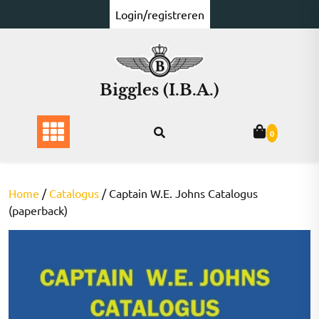
Ga
Login/registreren
naar
de
inhoud
Biggles (I.B.A.)
0
Home
/
Catalogus
/ Captain W.E. Johns Catalogus
(paperback)