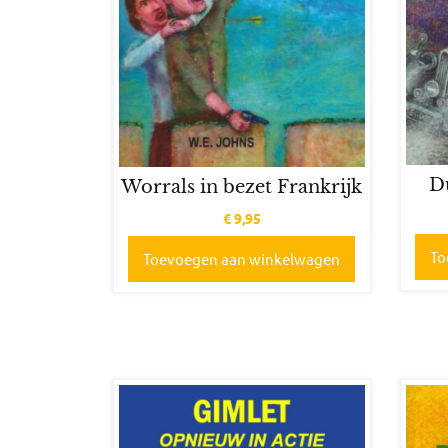
D
Worrals in bezet Frankrijk
€
9,95
To
Toevoegen aan winkelwagen