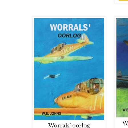
W
Worrals’ oorlog