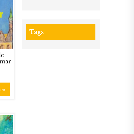
Tags
de
imar
gen