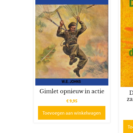
Gimlet opnieuw in actie
D
za
€
9,95
Toevoegen aan winkelwagen
To