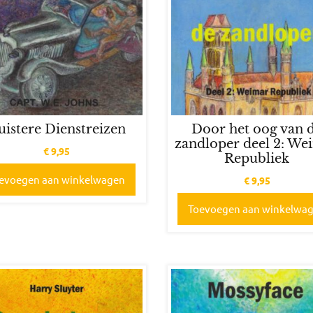
Door het oog van 
uistere Dienstreizen
zandloper deel 2: We
€
9,95
Republiek
evoegen aan winkelwagen
€
9,95
Toevoegen aan winkelwa