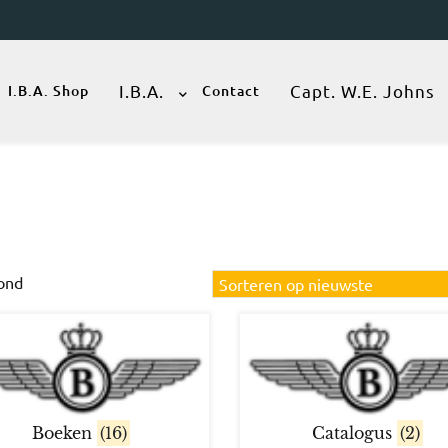
I.B.A.
Capt. W.E. Johns
I.B.A. Shop
Contact
Gesorteerd
oond
op
nieuwste
Boeken
(16)
Catalogus
(2)