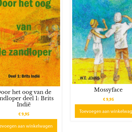
Mossyface
oor het oog van de
ndloper deel 1: Brits
€
9,95
Indië
Toevoegen aan winkelwa
€
9,95
evoegen aan winkelwagen