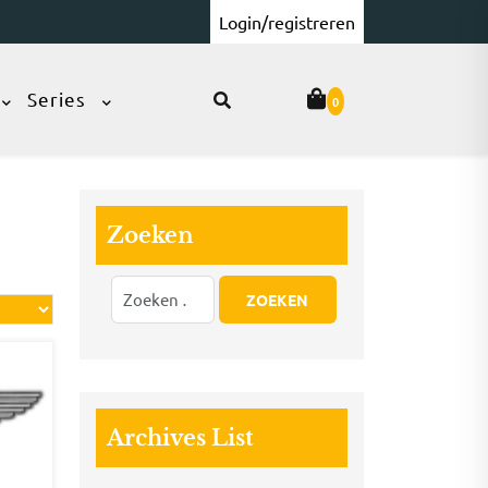
Login/registreren
Series
0
Zoeken
Archives List