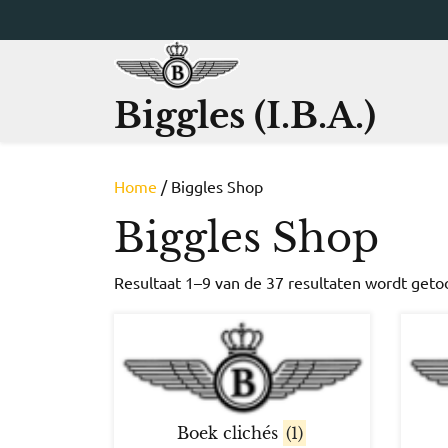
Ga
naar
de
inhoud
Biggles (I.B.A.)
Home
/ Biggles Shop
Biggles Shop
Resultaat 1–9 van de 37 resultaten wordt get
Boek clichés
(1)