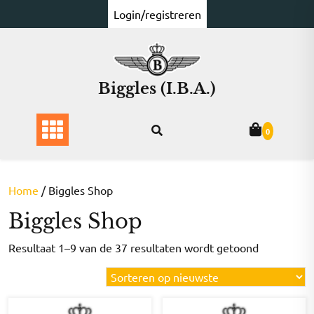
Ga
Login/registreren
naar
de
inhoud
Biggles (I.B.A.)
0
Home
/ Biggles Shop
Biggles Shop
Gesorteer
Resultaat 1–9 van de 37 resultaten wordt getoond
op
nieuwste