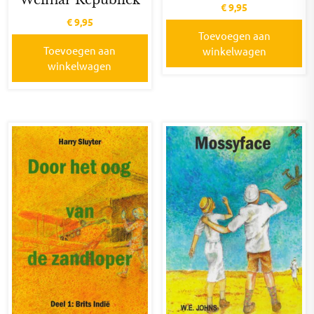
Weimar Republiek
€
9,95
€
9,95
Toevoegen aan
Toevoegen aan
winkelwagen
winkelwagen