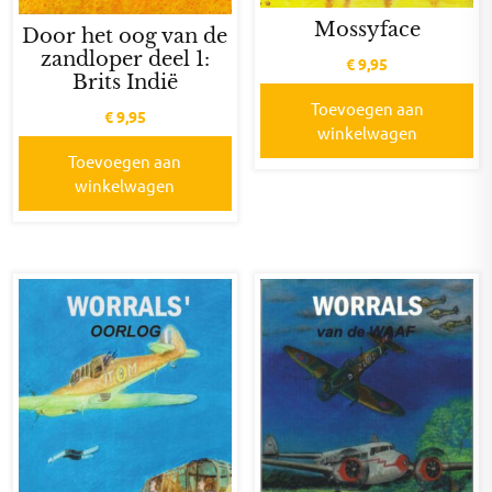
Mossyface
Door het oog van de
zandloper deel 1:
€
9,95
Brits Indië
Toevoegen aan
€
9,95
winkelwagen
Toevoegen aan
winkelwagen