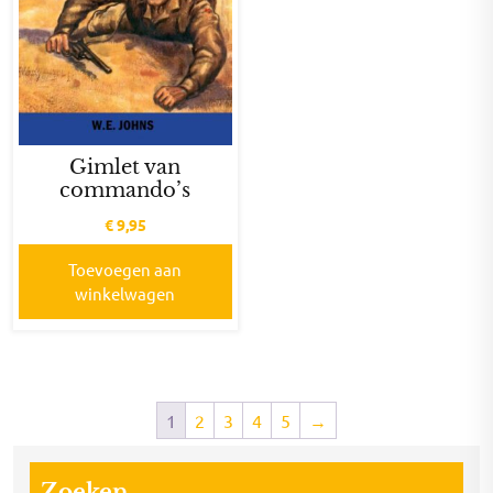
Gimlet van
commando’s
€
9,95
Toevoegen aan
winkelwagen
1
2
3
4
5
→
Zoeken