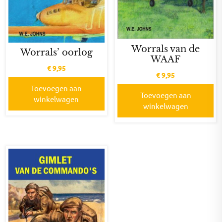
Worrals van de
Worrals’ oorlog
WAAF
€
9,95
€
9,95
Toevoegen aan
Toevoegen aan
winkelwagen
winkelwagen