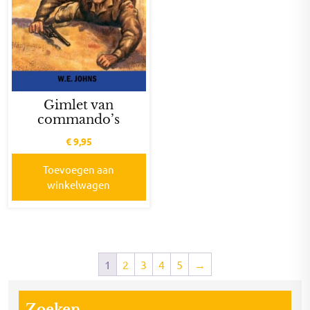
Gimlet van
commando’s
€
9,95
Toevoegen aan
winkelwagen
1
2
3
4
5
→
Zoeken