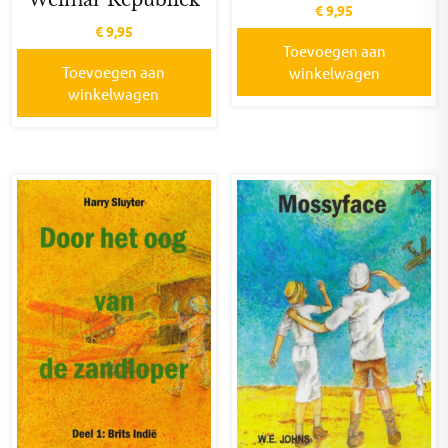
Weimar Republiek
€
9,95
€
9,95
Toevoegen aan
Toevoegen aan
winkelwagen
winkelwagen