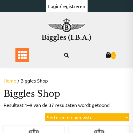
Ga
Login/registreren
naar
de
inhoud
Biggles (I.B.A.)
0
Home
/ Biggles Shop
Biggles Shop
Gesorteer
Resultaat 1–9 van de 37 resultaten wordt getoond
op
nieuwste