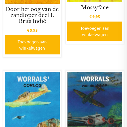
Mossyface
Door het oog van de
zandloper deel 1:
€
9,95
Brits Indië
Toevoegen aan
€
9,95
winkelwagen
Toevoegen aan
winkelwagen