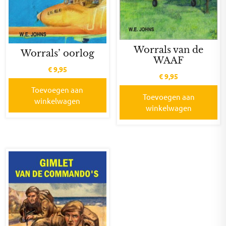
Worrals van de
Worrals’ oorlog
WAAF
€
9,95
€
9,95
Toevoegen aan
Toevoegen aan
winkelwagen
winkelwagen