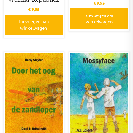
Weimar Republiek
€
9,95
€
9,95
Toevoegen aan
Toevoegen aan
winkelwagen
winkelwagen