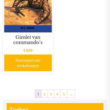
Gimlet van
commando’s
€
9,95
Toevoegen aan
winkelwagen
1
2
3
4
5
→
Zoeken