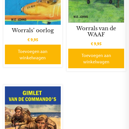
Worrals van de
Worrals’ oorlog
WAAF
€
9,95
€
9,95
Toevoegen aan
Toevoegen aan
winkelwagen
winkelwagen