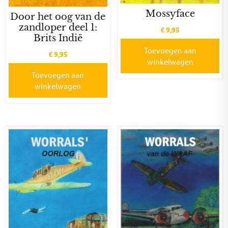
Mossyface
Door het oog van de
zandloper deel 1:
€
9,95
Brits Indië
Toevoegen aan
€
9,95
winkelwagen
Toevoegen aan
winkelwagen