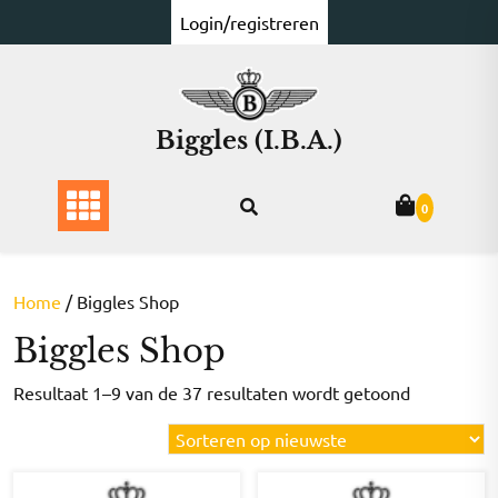
Ga
Login/registreren
naar
de
inhoud
Biggles (I.B.A.)
0
Home
/ Biggles Shop
Biggles Shop
Gesorteer
Resultaat 1–9 van de 37 resultaten wordt getoond
op
nieuwste