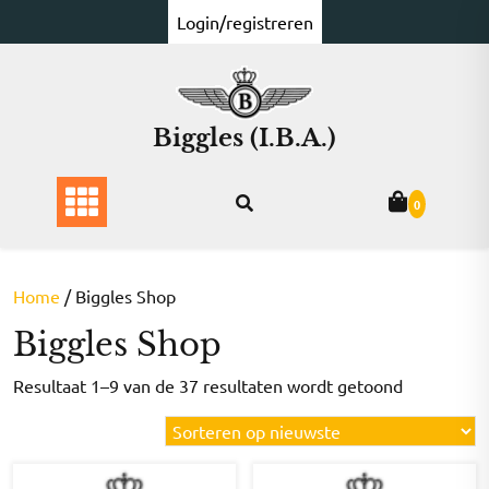
Ga
Login/registreren
naar
de
inhoud
Biggles (I.B.A.)
0
Home
/ Biggles Shop
Biggles Shop
Gesorteer
Resultaat 1–9 van de 37 resultaten wordt getoond
op
nieuwste