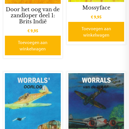
Mossyface
Door het oog van de
zandloper deel 1:
€
9,95
Brits Indië
Toevoegen aan
€
9,95
winkelwagen
Toevoegen aan
winkelwagen