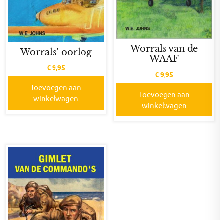
Worrals van de
Worrals’ oorlog
WAAF
€
9,95
€
9,95
Toevoegen aan
Toevoegen aan
winkelwagen
winkelwagen