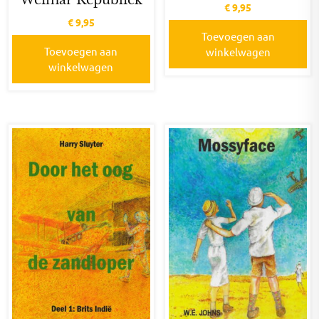
Weimar Republiek
€
9,95
€
9,95
Toevoegen aan
Toevoegen aan
winkelwagen
winkelwagen