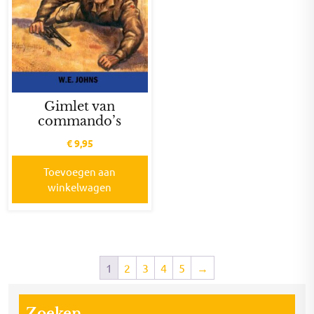
Gimlet van
commando’s
€
9,95
Toevoegen aan
winkelwagen
1
2
3
4
5
→
Zoeken