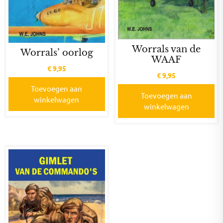
Worrals van de
Worrals’ oorlog
WAAF
€
9,95
€
9,95
Toevoegen aan
Toevoegen aan
winkelwagen
winkelwagen