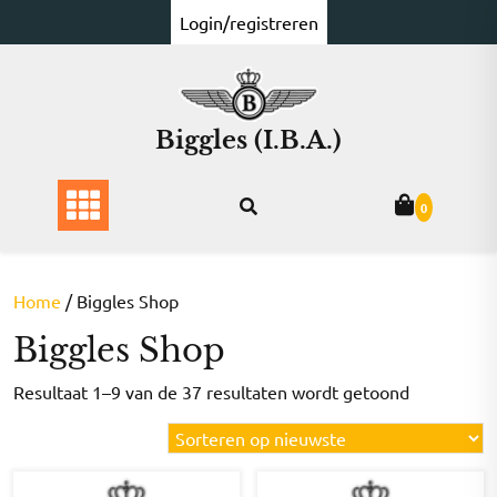
Ga
Login/registreren
naar
de
inhoud
Biggles (I.B.A.)
0
Home
/ Biggles Shop
Biggles Shop
Gesorteer
Resultaat 1–9 van de 37 resultaten wordt getoond
op
nieuwste