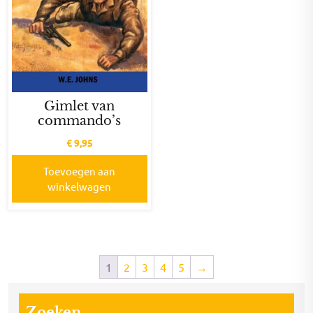
Gimlet van
commando’s
€
9,95
Toevoegen aan
winkelwagen
1
2
3
4
5
→
Zoeken