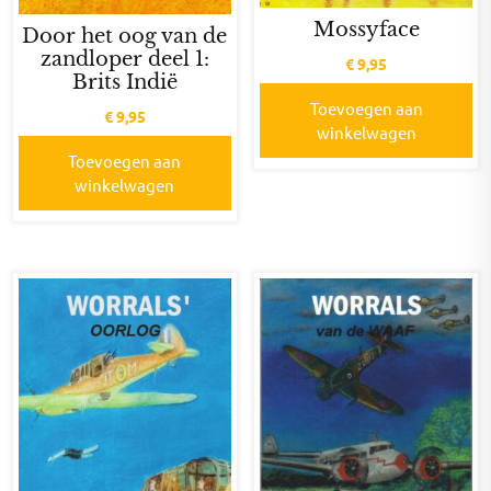
Mossyface
Door het oog van de
zandloper deel 1:
€
9,95
Brits Indië
Toevoegen aan
€
9,95
winkelwagen
Toevoegen aan
winkelwagen