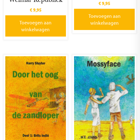
Weimar Republiek
€
9,95
€
9,95
Toevoegen aan
Toevoegen aan
winkelwagen
winkelwagen