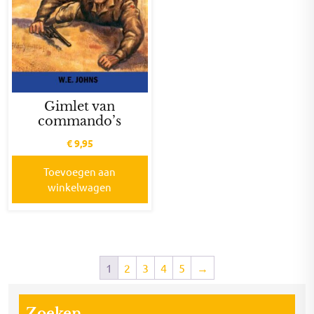
Gimlet van
commando’s
€
9,95
Toevoegen aan
winkelwagen
1
2
3
4
5
→
Zoeken