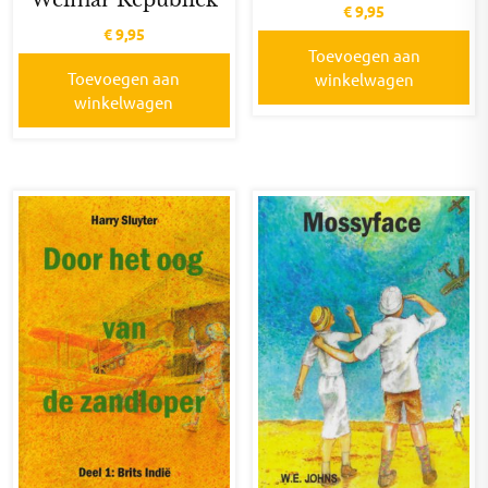
Weimar Republiek
€
9,95
€
9,95
Toevoegen aan
Toevoegen aan
winkelwagen
winkelwagen