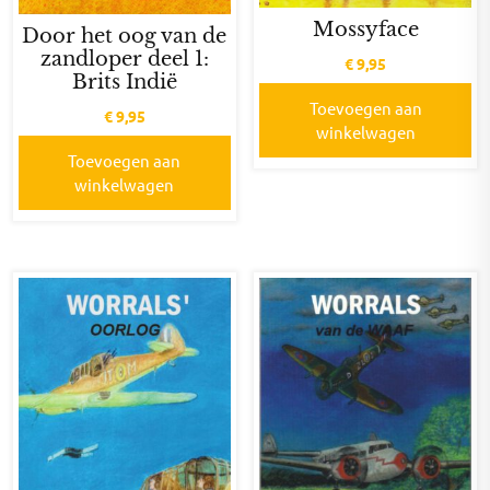
Mossyface
Door het oog van de
zandloper deel 1:
€
9,95
Brits Indië
Toevoegen aan
€
9,95
winkelwagen
Toevoegen aan
winkelwagen