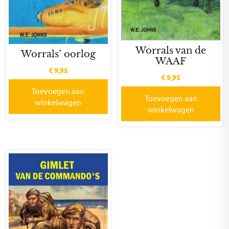
Worrals van de
Worrals’ oorlog
WAAF
€
9,95
€
9,95
Toevoegen aan
Toevoegen aan
winkelwagen
winkelwagen