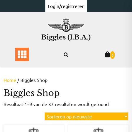
Ga
Login/registreren
naar
de
inhoud
Biggles (I.B.A.)
0
Home
/ Biggles Shop
Biggles Shop
Gesorteer
Resultaat 1–9 van de 37 resultaten wordt getoond
op
nieuwste