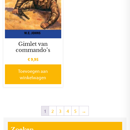
Gimlet van
commando’s
€
9,95
Toevoegen aan
winkelwagen
1
2
3
4
5
→
Zoeken