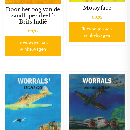
Mossyface
Door het oog van de
zandloper deel 1:
€
9,95
Brits Indië
Toevoegen aan
€
9,95
winkelwagen
Toevoegen aan
winkelwagen