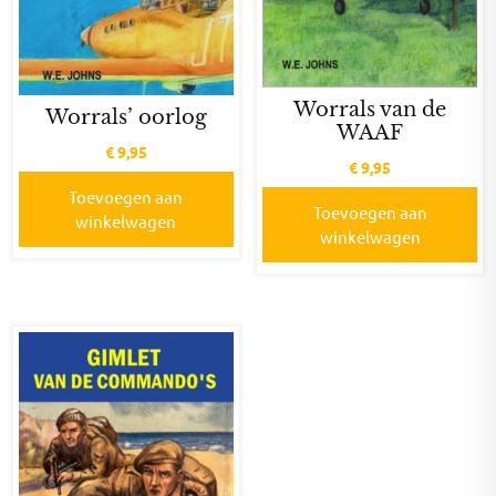
Worrals van de
Worrals’ oorlog
WAAF
€
9,95
€
9,95
Toevoegen aan
Toevoegen aan
winkelwagen
winkelwagen