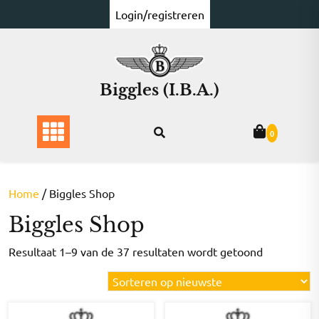
Ga
Login/registreren
naar
de
inhoud
Biggles (I.B.A.)
0
Home
/ Biggles Shop
Biggles Shop
Gesorteer
Resultaat 1–9 van de 37 resultaten wordt getoond
op
nieuwste