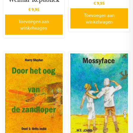
Weimar Republiek
€
9,95
€
9,95
Toevoegen aan
Toevoegen aan
winkelwagen
winkelwagen