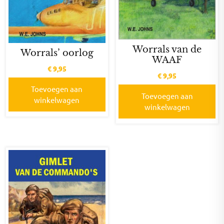
Worrals van de
Worrals’ oorlog
WAAF
€
9,95
€
9,95
Toevoegen aan
Toevoegen aan
winkelwagen
winkelwagen