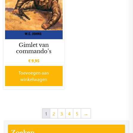
Gimlet van
commando’s
€
9,95
Toevoegen aan
winkelwagen
1
2
3
4
5
→
Zoeken