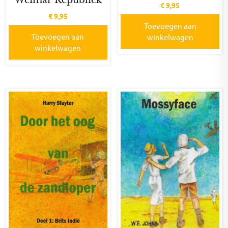
Weimar Republiek
€
9,95
€
9,95
Toevoegen aan
Toevoegen aan
winkelwagen
winkelwagen