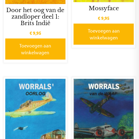
Mossyface
Door het oog van de
zandloper deel 1:
€
9,95
Brits Indië
Toevoegen aan
€
9,95
winkelwagen
Toevoegen aan
winkelwagen