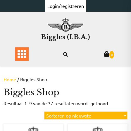
Ga
Login/registreren
naar
de
inhoud
Biggles (I.B.A.)
0
Home
/ Biggles Shop
Biggles Shop
Gesorteer
Resultaat 1–9 van de 37 resultaten wordt getoond
op
nieuwste