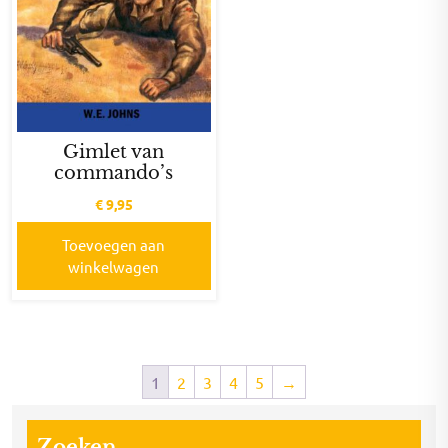
Gimlet van
commando’s
€
9,95
Toevoegen aan
winkelwagen
1
2
3
4
5
→
Zoeken