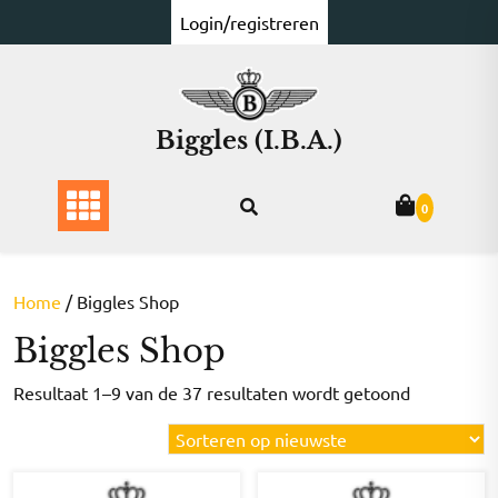
Ga
Login/registreren
naar
de
inhoud
Biggles (I.B.A.)
0
Home
/ Biggles Shop
Biggles Shop
Gesorteer
Resultaat 1–9 van de 37 resultaten wordt getoond
op
nieuwste