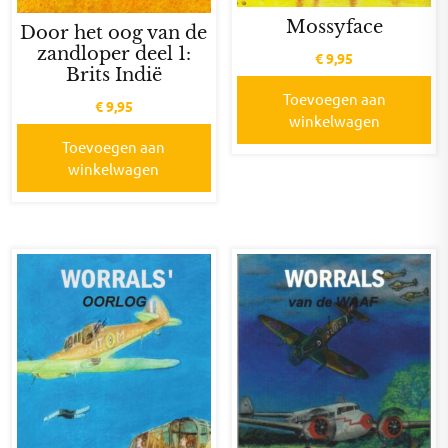
Mossyface
Door het oog van de
zandloper deel 1:
€
9,95
Brits Indië
Toevoegen aan
€
9,95
winkelwagen
Toevoegen aan
winkelwagen