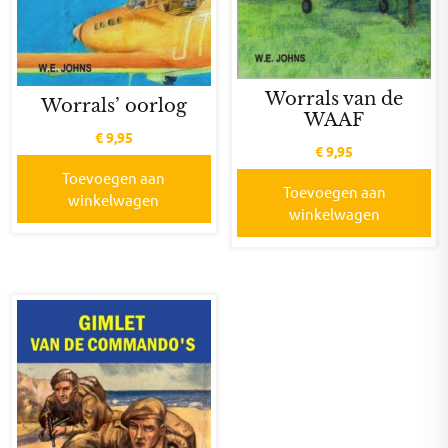
Worrals van de
Worrals’ oorlog
WAAF
€
9,95
€
9,95
Toevoegen aan
Toevoegen aan
winkelwagen
winkelwagen