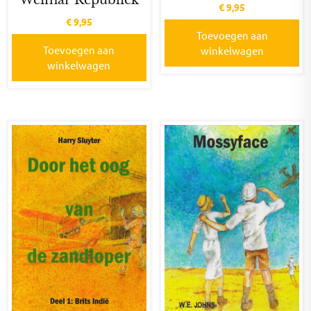
Weimar Republiek
€
9,95
€
9,95
Toevoegen aan
Toevoegen aan
winkelwagen
winkelwagen