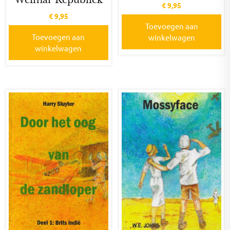
Weimar Republiek
€
9,95
€
9,95
Toevoegen aan
Toevoegen aan
winkelwagen
winkelwagen