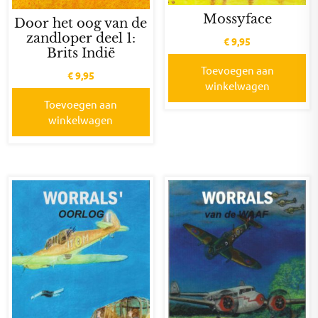
Mossyface
Door het oog van de
zandloper deel 1:
€
9,95
Brits Indië
Toevoegen aan
€
9,95
winkelwagen
Toevoegen aan
winkelwagen