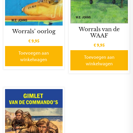
Worrals van de
Worrals’ oorlog
WAAF
€
9,95
€
9,95
Toevoegen aan
Toevoegen aan
winkelwagen
winkelwagen