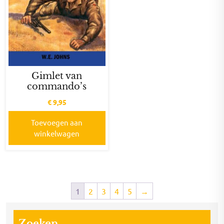
Gimlet van
commando’s
€
9,95
Toevoegen aan
winkelwagen
1
2
3
4
5
→
Zoeken