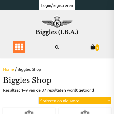
Ga
Login/registreren
naar
de
inhoud
Biggles (I.B.A.)
0
Home
/ Biggles Shop
Biggles Shop
Gesorteer
Resultaat 1–9 van de 37 resultaten wordt getoond
op
nieuwste