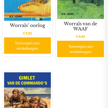
Worrals van de
Worrals’ oorlog
WAAF
€
9,95
€
9,95
Toevoegen aan
Toevoegen aan
winkelwagen
winkelwagen