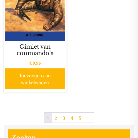
Gimlet van
commando’s
€
9,95
Toevoegen aan
winkelwagen
1
2
3
4
5
→
Zoeken