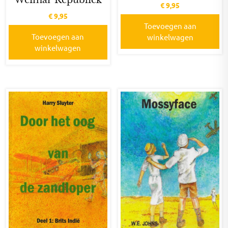
Weimar Republiek
€
9,95
€
9,95
Toevoegen aan
Toevoegen aan
winkelwagen
winkelwagen