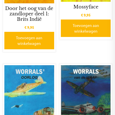
Mossyface
Door het oog van de
zandloper deel 1:
€
9,95
Brits Indië
Toevoegen aan
€
9,95
winkelwagen
Toevoegen aan
winkelwagen