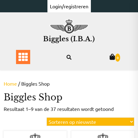
Ga
Login/registreren
naar
de
inhoud
Biggles (I.B.A.)
0
Home
/ Biggles Shop
Biggles Shop
Gesorteer
Resultaat 1–9 van de 37 resultaten wordt getoond
op
nieuwste