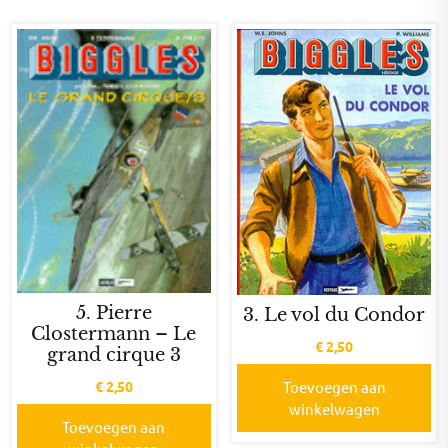
5. Pierre
3. Le vol du Condor
Clostermann – Le
€
2,50
grand cirque 3
€
2,50
Toevoegen aan
winkelwagen
Toevoegen aan