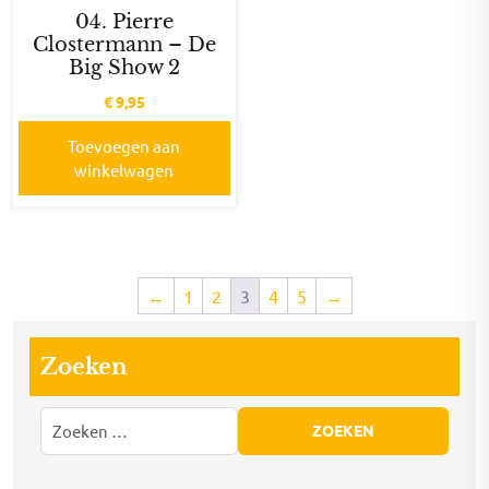
04. Pierre
Clostermann – De
Big Show 2
€
9,95
Toevoegen aan
winkelwagen
←
1
2
3
4
5
→
Zoeken