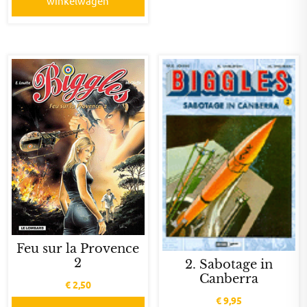
winkelwagen
Feu sur la Provence
2
2. Sabotage in
Canberra
€
2,50
€
9,95