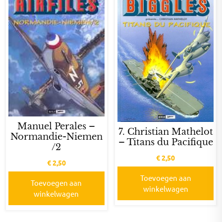
Manuel Perales –
7. Christian Mathelot
Normandie-Niemen
– Titans du Pacifique
/2
€
2,50
€
2,50
Toevoegen aan
Toevoegen aan
winkelwagen
winkelwagen