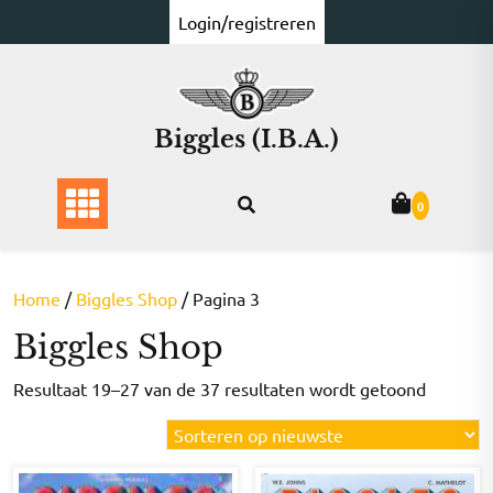
Ga
Login/registreren
naar
de
inhoud
Biggles (I.B.A.)
0
Home
/
Biggles Shop
/ Pagina 3
Biggles Shop
Gesorte
Resultaat 19–27 van de 37 resultaten wordt getoond
op
nieuwst