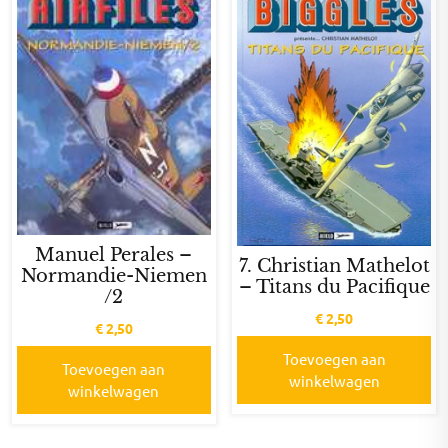
Manuel Perales –
7. Christian Mathelot
Normandie-Niemen
– Titans du Pacifique
/2
€
2,50
€
2,50
Toevoegen aan
Toevoegen aan
winkelwagen
winkelwagen