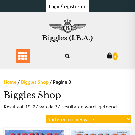
Ga
Login/registreren
naar
de
inhoud
Biggles (I.B.A.)
0
Home
/
Biggles Shop
/ Pagina 3
Biggles Shop
Gesorte
Resultaat 19–27 van de 37 resultaten wordt getoond
op
nieuwst