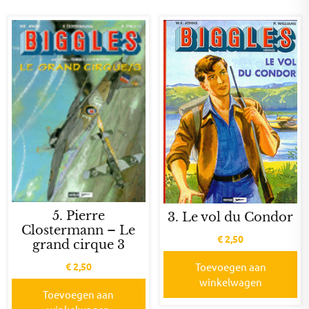
5. Pierre
3. Le vol du Condor
Clostermann – Le
€
2,50
grand cirque 3
€
2,50
Toevoegen aan
winkelwagen
Toevoegen aan