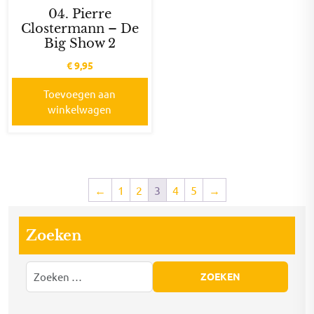
04. Pierre
Clostermann – De
Big Show 2
€
9,95
Toevoegen aan
winkelwagen
←
1
2
3
4
5
→
Zoeken