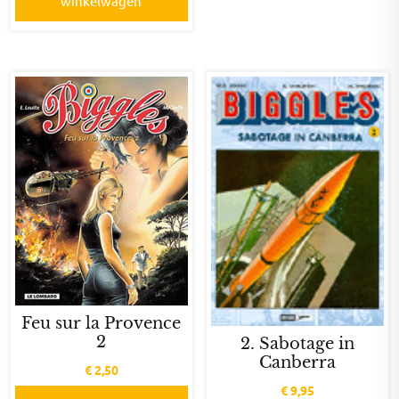
winkelwagen
Feu sur la Provence
2
2. Sabotage in
Canberra
€
2,50
€
9,95