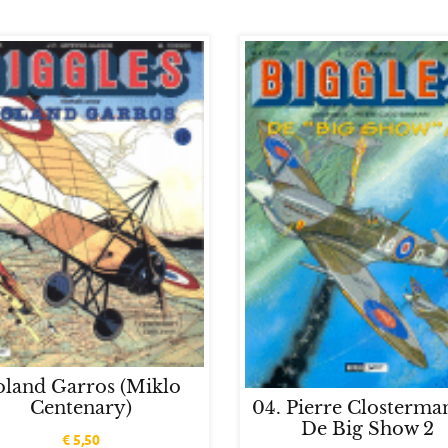
oland Garros (Miklo
Centenary)
04. Pierre Closterma
De Big Show 2
€
5,50