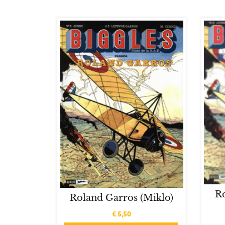
R
Roland Garros (Miklo)
€
5,50