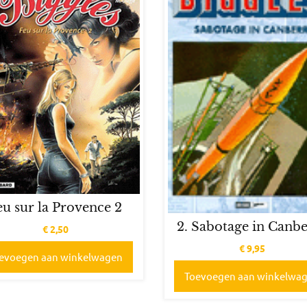
eu sur la Provence 2
2. Sabotage in Canb
€
2,50
€
9,95
evoegen aan winkelwagen
Toevoegen aan winkelwa