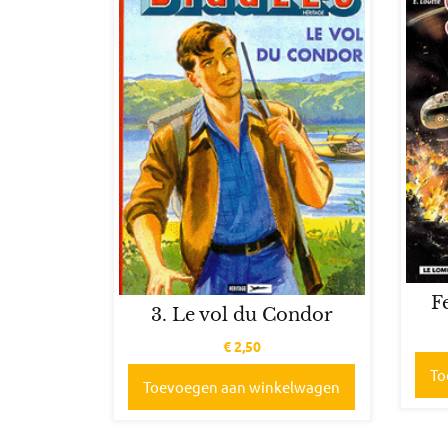
F
3. Le vol du Condor
€
2,50
To
Toevoegen aan winkelwagen