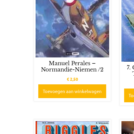
Manuel Perales –
7.
Normandie-Niemen /2
€
2,50
Toevoegen aan winkelwagen
To