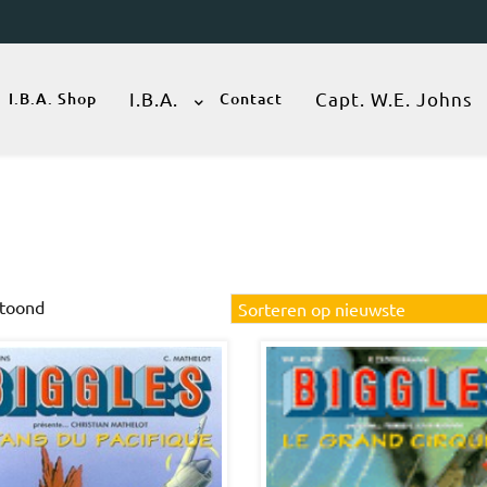
I.B.A.
Capt. W.E. Johns
I.B.A. Shop
Contact
Gesorteerd
etoond
op
nieuwste