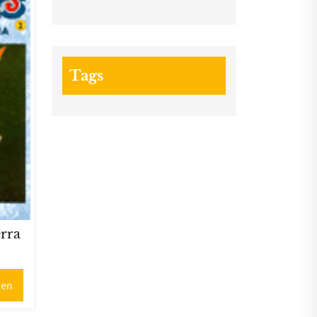
Tags
erra
gen