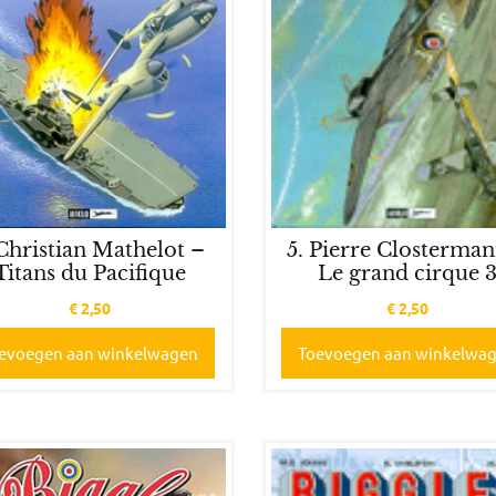
 Christian Mathelot –
5. Pierre Closterma
Titans du Pacifique
Le grand cirque 
€
2,50
€
2,50
evoegen aan winkelwagen
Toevoegen aan winkelwa