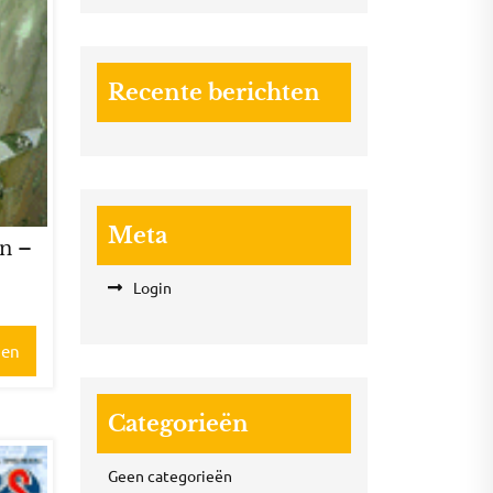
Recente berichten
Meta
nn –
3
Login
gen
Categorieën
Geen categorieën