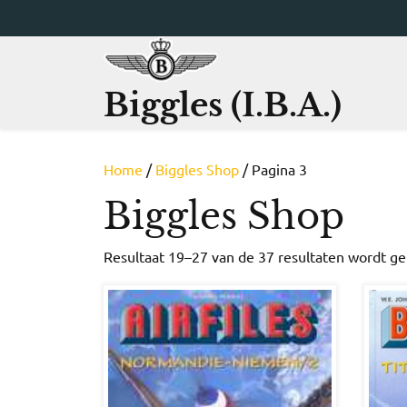
Ga
naar
de
inhoud
Biggles (I.B.A.)
Home
/
Biggles Shop
/ Pagina 3
Biggles Shop
Resultaat 19–27 van de 37 resultaten wordt g