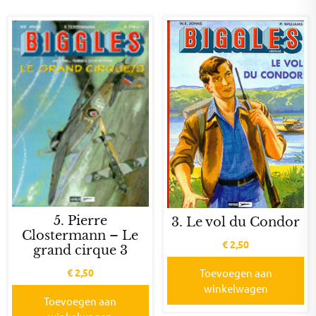
5. Pierre
3. Le vol du Condor
Clostermann – Le
€
2,50
grand cirque 3
€
2,50
Toevoegen aan
winkelwagen
Toevoegen aan