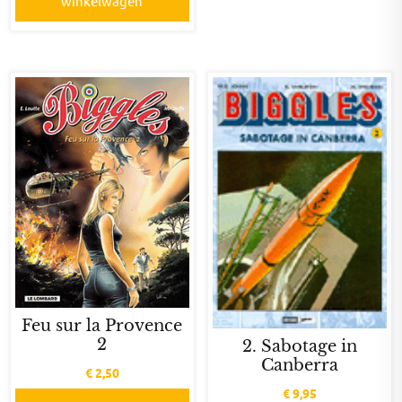
winkelwagen
Feu sur la Provence
2
2. Sabotage in
Canberra
€
2,50
€
9,95