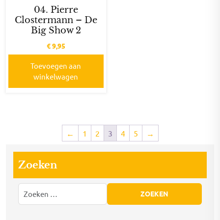
04. Pierre
Clostermann – De
Big Show 2
€
9,95
Toevoegen aan
winkelwagen
←
1
2
3
4
5
→
Zoeken