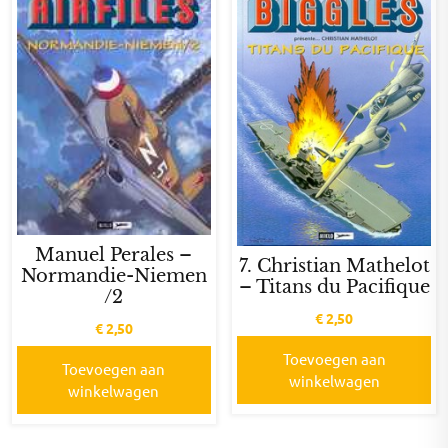
Manuel Perales –
7. Christian Mathelot
Normandie-Niemen
– Titans du Pacifique
/2
€
2,50
€
2,50
Toevoegen aan
Toevoegen aan
winkelwagen
winkelwagen