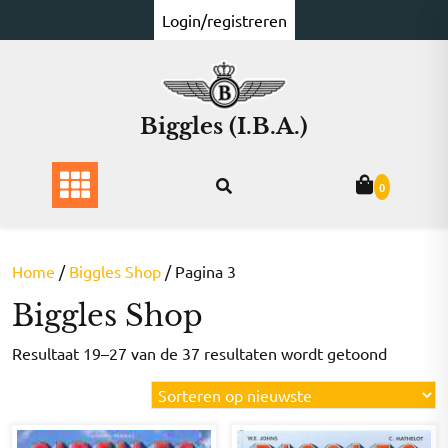
Ga
Login/registreren
naar
de
inhoud
Biggles (I.B.A.)
0
Home
/
Biggles Shop
/ Pagina 3
Biggles Shop
Gesorte
Resultaat 19–27 van de 37 resultaten wordt getoond
op
nieuwst