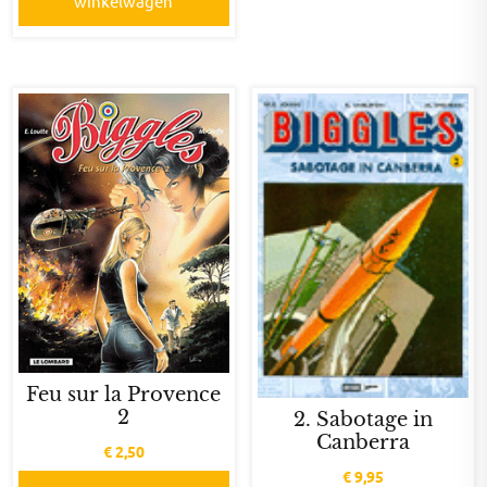
winkelwagen
Feu sur la Provence
2
2. Sabotage in
Canberra
€
2,50
€
9,95