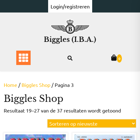
Ga
Login/registreren
naar
de
inhoud
Biggles (I.B.A.)
0
Home
/
Biggles Shop
/ Pagina 3
Biggles Shop
Gesorte
Resultaat 19–27 van de 37 resultaten wordt getoond
op
nieuwst