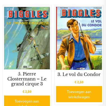
5. Pierre
3. Le vol du Condor
Clostermann – Le
€
2,50
grand cirque 3
€
2,50
Toevoegen aan
winkelwagen
Toevoegen aan