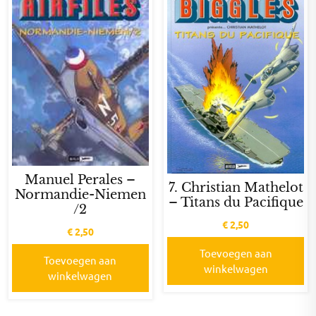
Manuel Perales –
7. Christian Mathelot
Normandie-Niemen
– Titans du Pacifique
/2
€
2,50
€
2,50
Toevoegen aan
Toevoegen aan
winkelwagen
winkelwagen