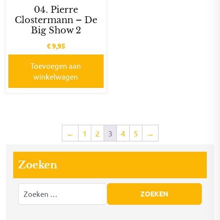
04. Pierre
Clostermann – De
Big Show 2
€
9,95
Toevoegen aan
winkelwagen
←
1
2
3
4
5
→
Zoeken