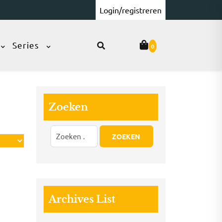
Login/registreren
Series
0
Zoeken
Archives List