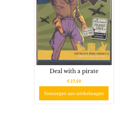
Deal with a pirate
€
27,50
Toevoegen aan winkelwagen