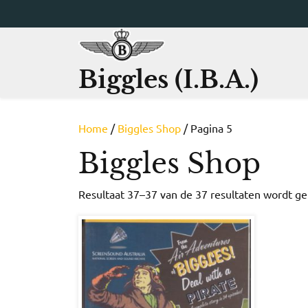
Ga
naar
de
inhoud
Biggles (I.B.A.)
Home
/
Biggles Shop
/ Pagina 5
Biggles Shop
Resultaat 37–37 van de 37 resultaten wordt g