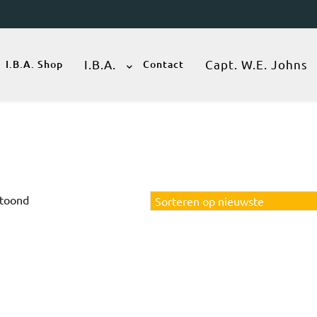
I.B.A.
Capt. W.E. Johns
I.B.A. Shop
Contact
Gesorteerd
etoond
op
nieuwste