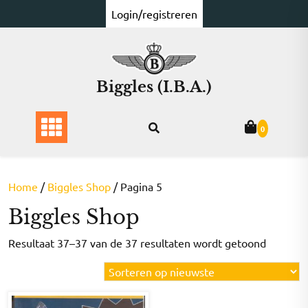
Ga
Login/registreren
naar
de
inhoud
Biggles (I.B.A.)
0
Home
/
Biggles Shop
/ Pagina 5
Biggles Shop
Gesorte
Resultaat 37–37 van de 37 resultaten wordt getoond
op
nieuwst