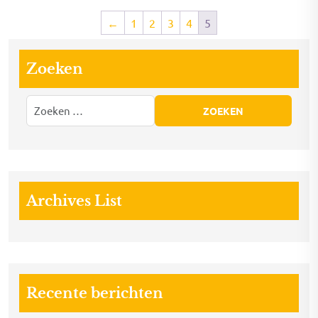
←
1
2
3
4
5
Zoeken
Archives List
Recente berichten