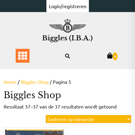
Ga
Login/registreren
naar
de
inhoud
Biggles (I.B.A.)
0
Home
/
Biggles Shop
/ Pagina 5
Biggles Shop
Gesorte
Resultaat 37–37 van de 37 resultaten wordt getoond
op
nieuwst