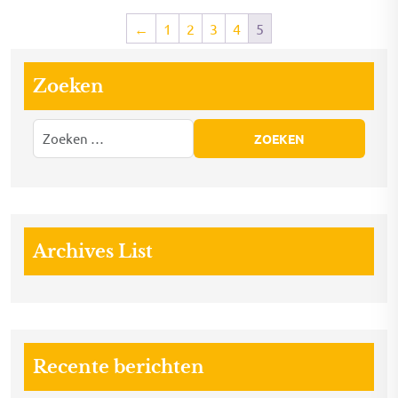
←
1
2
3
4
5
Zoeken
Archives List
Recente berichten