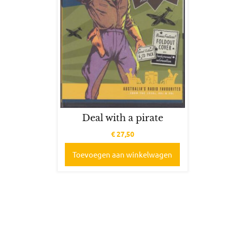
Deal with a pirate
€
27,50
Toevoegen aan winkelwagen