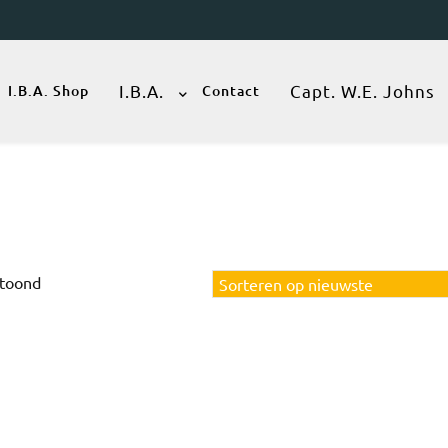
I.B.A.
Capt. W.E. Johns
I.B.A. Shop
Contact
Gesorteerd
etoond
op
nieuwste