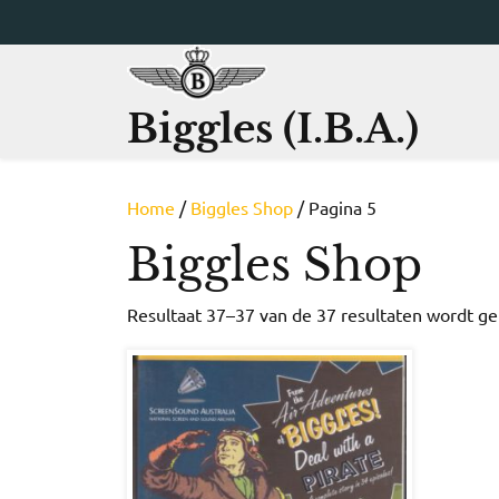
Ga
naar
de
inhoud
Biggles (I.B.A.)
Home
/
Biggles Shop
/ Pagina 5
Biggles Shop
Resultaat 37–37 van de 37 resultaten wordt g