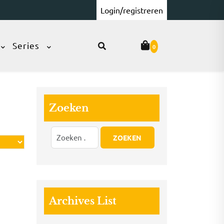
Login/registreren
Series
0
Zoeken
Archives List