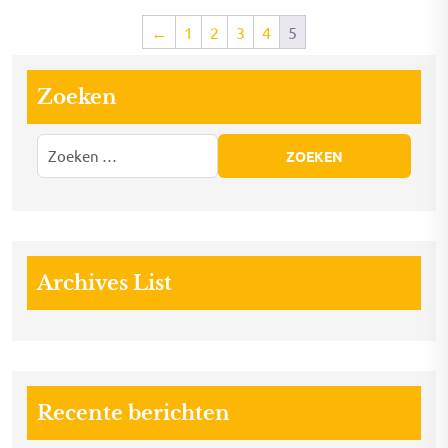
←
1
2
3
4
5
Zoeken
Archives List
Recente berichten