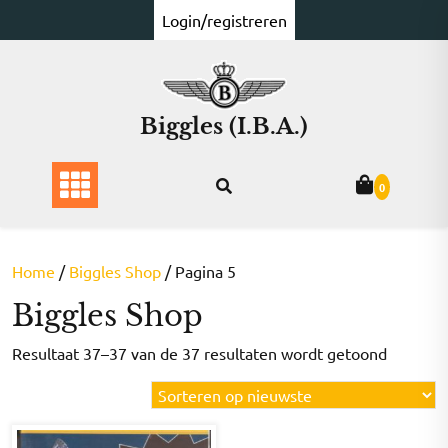
Ga
Login/registreren
naar
de
inhoud
Biggles (I.B.A.)
0
Home
/
Biggles Shop
/ Pagina 5
Biggles Shop
Gesorte
Resultaat 37–37 van de 37 resultaten wordt getoond
op
nieuwst