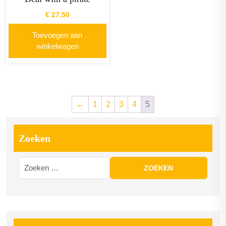
€
27,50
Toevoegen aan
winkelwagen
←
1
2
3
4
5
Zoeken