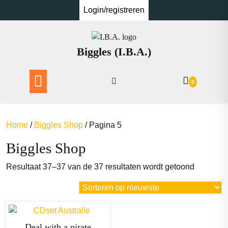
Ga
Login/registreren
naar
de
inhoud
Biggles (I.B.A.)
0
Home
/
Biggles Shop
/ Pagina 5
Biggles Shop
Gesortee
Resultaat 37–37 van de 37 resultaten wordt getoond
op
nieuwste
Deal with a pirate