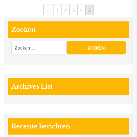
←
1
2
3
4
5
Zoeken
Archives List
Recente berichten