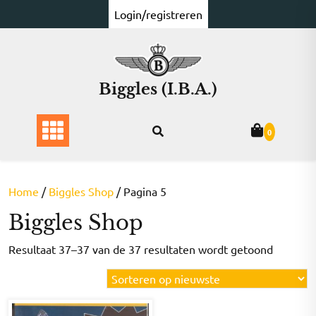
Ga
Login/registreren
naar
de
inhoud
Biggles (I.B.A.)
0
Home
/
Biggles Shop
/ Pagina 5
Biggles Shop
Gesorte
Resultaat 37–37 van de 37 resultaten wordt getoond
op
nieuwst