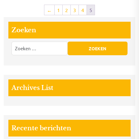
←
1
2
3
4
5
Zoeken
Archives List
Recente berichten