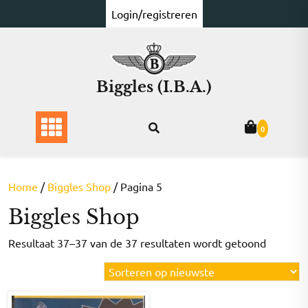
Ga
Login/registreren
naar
de
inhoud
Biggles (I.B.A.)
0
Home
/
Biggles Shop
/ Pagina 5
Biggles Shop
Gesorte
Resultaat 37–37 van de 37 resultaten wordt getoond
op
nieuwst