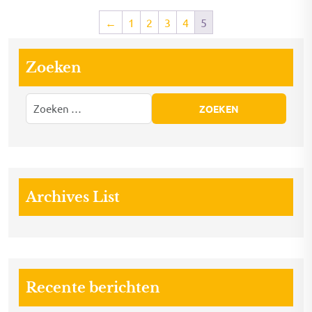
←
1
2
3
4
5
Zoeken
Archives List
Recente berichten