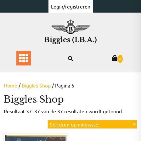
Ga
Login/registreren
naar
de
inhoud
Biggles (I.B.A.)
0
Home
/
Biggles Shop
/ Pagina 5
Biggles Shop
Gesorte
Resultaat 37–37 van de 37 resultaten wordt getoond
op
nieuwst