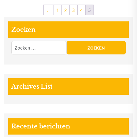
←
1
2
3
4
5
Zoeken
Archives List
Recente berichten