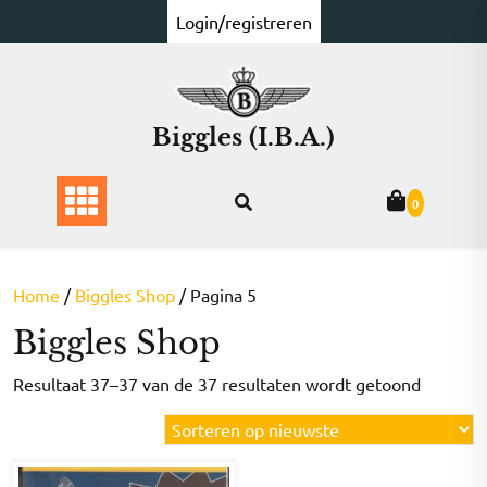
Ga
Login/registreren
naar
de
inhoud
Biggles (I.B.A.)
0
Home
/
Biggles Shop
/ Pagina 5
Biggles Shop
Gesorte
Resultaat 37–37 van de 37 resultaten wordt getoond
op
nieuwst