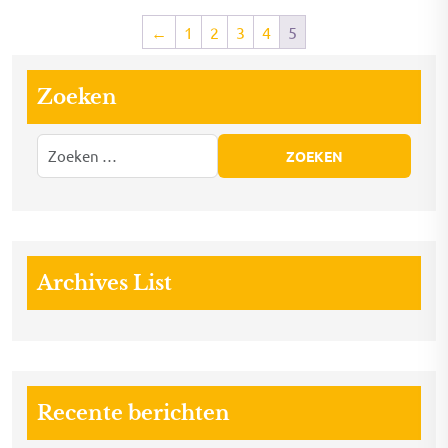
←
1
2
3
4
5
Zoeken
Archives List
Recente berichten