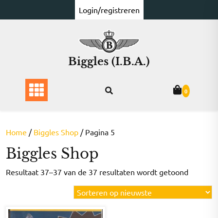
Ga
Login/registreren
naar
de
inhoud
Biggles (I.B.A.)
0
Home
/
Biggles Shop
/ Pagina 5
Biggles Shop
Gesorte
Resultaat 37–37 van de 37 resultaten wordt getoond
op
nieuwst