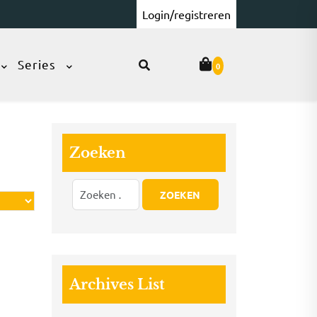
Login/registreren
Series
0
Zoeken
Archives List