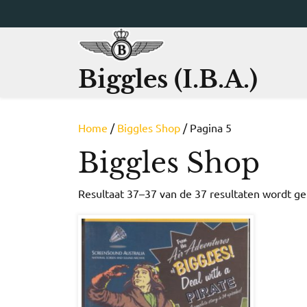
Ga
naar
de
inhoud
Biggles (I.B.A.)
Home
/
Biggles Shop
/ Pagina 5
Biggles Shop
Resultaat 37–37 van de 37 resultaten wordt g