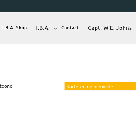
I.B.A.
Capt. W.E. Johns
I.B.A. Shop
Contact
Gesorteerd
etoond
op
nieuwste