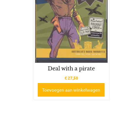
Deal with a pirate
€
27,50
Toevoegen aan winkelwagen