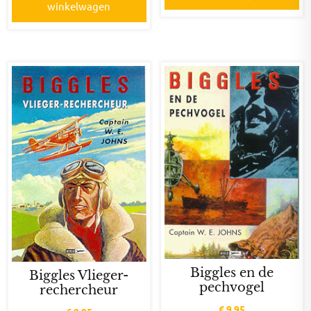
winkelwagen
Biggles en de
Biggles Vlieger-
pechvogel
rechercheur
€
9,95