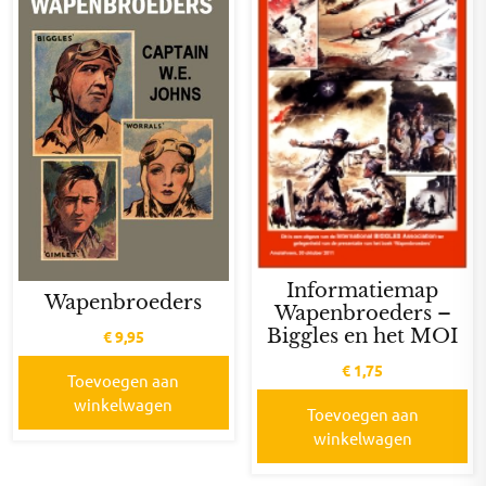
Informatiemap
Wapenbroeders
Wapenbroeders –
Biggles en het MOI
€
9,95
€
1,75
Toevoegen aan
winkelwagen
Toevoegen aan
winkelwagen