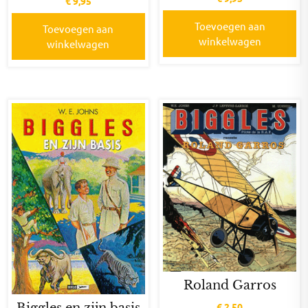
€
9,95
Toevoegen aan
Toevoegen aan
winkelwagen
winkelwagen
Roland Garros
Biggles en zijn basis
€
2,50