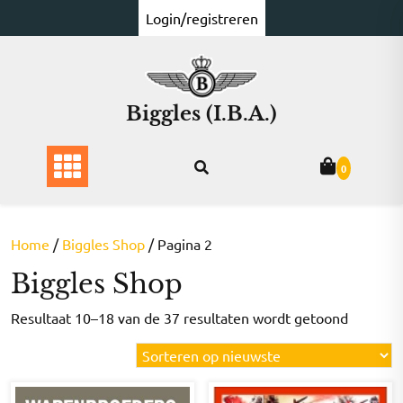
Ga
Login/registreren
naar
de
inhoud
Biggles (I.B.A.)
0
Home
/
Biggles Shop
/ Pagina 2
Biggles Shop
Gesorte
Resultaat 10–18 van de 37 resultaten wordt getoond
op
nieuwst