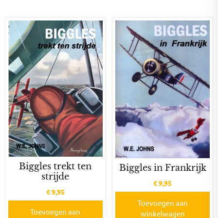
Biggles trekt ten
Biggles in Frankrijk
strijde
€
9,95
€
9,95
Toevoegen aan
Toevoegen aan
winkelwagen