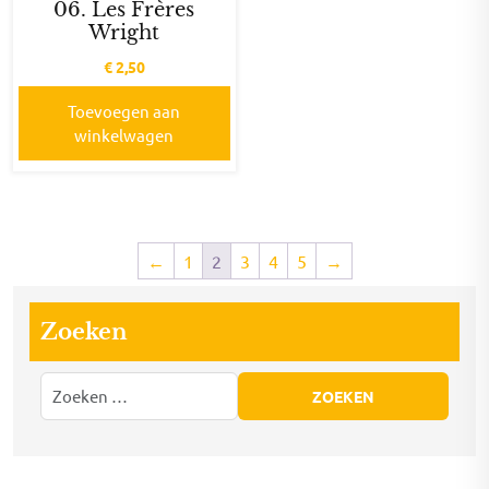
06. Les Frères
Wright
€
2,50
Toevoegen aan
winkelwagen
←
1
2
3
4
5
→
Zoeken